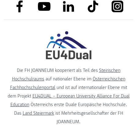
link to facebook
link to tiktok
link to
link to linkedin
link to youtube
Die FH JOANNEUM kooperiert als Teil des
Steirischen
Hochschulraums
auf nationaler Ebene im
Österreichischen
Fachhochschulenportal
und ist auf internationaler Ebene mit
dem Projekt
EU4DUAL – European University Alliance For Dual
Education
Österreichs erste Duale Europäische Hochschule.
Das
Land Steiermark
ist Mehrheitsgesellschafter der FH
JOANNEUM.