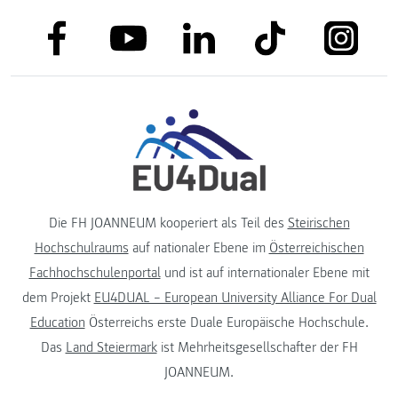
link to facebook
link to tiktok
link to
link to linkedin
link to youtube
Die FH JOANNEUM kooperiert als Teil des
Steirischen
Hochschulraums
auf nationaler Ebene im
Österreichischen
Fachhochschulenportal
und ist auf internationaler Ebene mit
dem Projekt
EU4DUAL – European University Alliance For Dual
Education
Österreichs erste Duale Europäische Hochschule.
Das
Land Steiermark
ist Mehrheitsgesellschafter der FH
JOANNEUM.