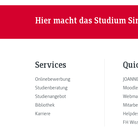
Hier macht das Studium Si
Services
Qui
Onlinebewerbung
JOANNE
Studienberatung
Moodle
Studienangebot
Webmai
Bibliothek
Mitarbe
Karriere
Helpde
FH Wis