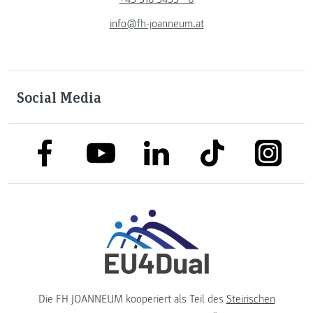
info@fh-joanneum.at
Social Media
link to facebook
link to tiktok
link to
link to linkedin
link to youtube
Die FH JOANNEUM kooperiert als Teil des
Steirischen