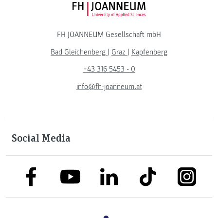
FH JOANNEUM Logo
FH JOANNEUM Gesellschaft mbH
Bad Gleichenberg
|
Graz
|
Kapfenberg
+43 316 5453 - 0
info@fh-joanneum.at
Social Media
link to facebook
link to tiktok
link to
link to linkedin
link to youtube