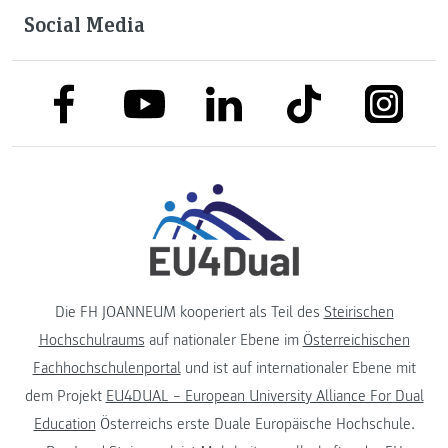
Social Media
link to facebook
link to tiktok
link to
link to linkedin
link to youtube
Die FH JOANNEUM kooperiert als Teil des
Steirischen
Hochschulraums
auf nationaler Ebene im
Österreichischen
Fachhochschulenportal
und ist auf internationaler Ebene mit
dem Projekt
EU4DUAL – European University Alliance For Dual
Education
Österreichs erste Duale Europäische Hochschule.