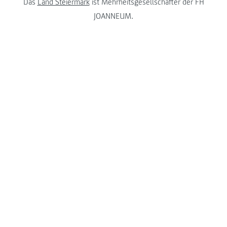
Das
Land Steiermark
ist Mehrheitsgesellschafter der FH
JOANNEUM.