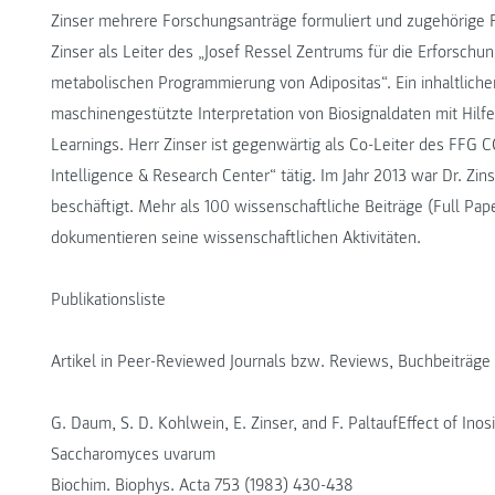
Zinser mehrere Forschungsanträge formuliert und zugehörige F&
Zinser als Leiter des „Josef Ressel Zentrums für die Erforschu
metabolischen Programmierung von Adipositas“. Ein inhaltliche
maschinengestützte Interpretation von Biosignaldaten mit Hil
Learnings. Herr Zinser ist gegenwärtig als Co-Leiter des FFG COI
Intelligence & Research Center“ tätig. Im Jahr 2013 war Dr. Zin
beschäftigt. Mehr als 100 wissenschaftliche Beiträge (Full Pap
dokumentieren seine wissenschaftlichen Aktivitäten.
Publikationsliste
Artikel in Peer-Reviewed Journals bzw. Reviews, Buchbeiträge 
G. Daum, S. D. Kohlwein, E. Zinser, and F. PaltaufEffect of Inos
Saccharomyces uvarum
Biochim. Biophys. Acta 753 (1983) 430-438