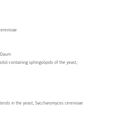
cerevisiae
. Daum
sitol-containing sphingolipids of the yeast,
 sterols in the yeast, Saccharomyces cerevisiae