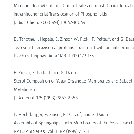
Mitochondrial Membrane Contact Sites of Yeast. Characterizat
intramitochondrial Translocation of Phospholipids
J. Biol. Chem. 266 (1991) 10047-10049
D. Tahotna, I. Hapala, E. Zinser, W. Flekl, F. Paltauf, and G. Da
Two yeast peroxisomal proteins crossreact with an antiserum ag
Biochim. Biophys. Acta 1148 (1993) 173-176
E. Zinser, F. Paltauf, and G. Daum
Sterol Composition of Yeast Organelle Membranes and Subcellul
Metabolism
J. Bacteriol. 175 (1993) 2853-2858
P. Hechtberger, E. Zinser, F. Paltauf, and G. Daum
Assembly of Sphingolipids into Membranes of the Yeast, Sacch
NATO ASI Series, Vol. H 82 (1994) 23-31