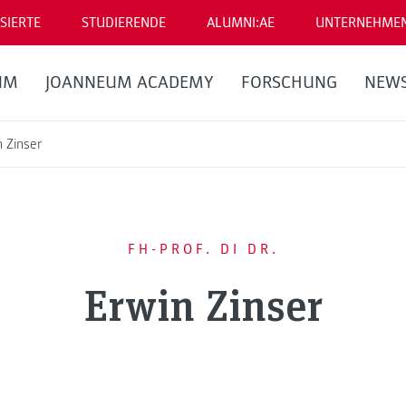
SIERTE
STUDIERENDE
ALUMNI:AE
UNTERNEHME
UM
JOANNEUM ACADEMY
FORSCHUNG
NEW
n Zinser
FH-PROF. DI DR.
Erwin Zinser