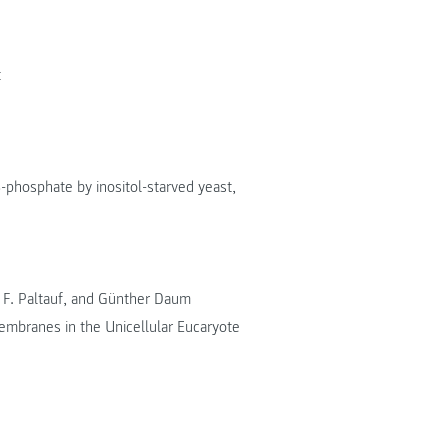
t
-phosphate by inositol-starved yeast,
n, F. Paltauf, and Günther Daum
embranes in the Unicellular Eucaryote