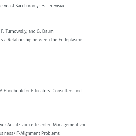
the yeast Saccharomyces cerevisiae
n, F. Turnowsky, and G. Daum
ects a Relationship between the Endoplasmic
, A Handbook for Educators, Consulters and
tiver Ansatz zum effizienten Management von
usiness/IT-Alignment Problems