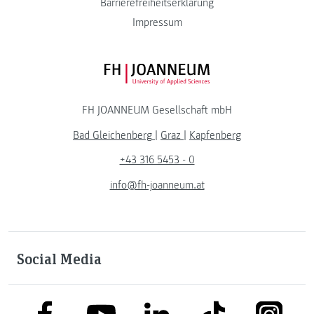
Barrierefreiheitserklärung
Impressum
FH JOANNEUM Logo
FH JOANNEUM Gesellschaft mbH
Bad Gleichenberg
|
Graz
|
Kapfenberg
+43 316 5453 - 0
info@fh-joanneum.at
Social Media
link to facebook
link to tiktok
link to
link to linkedin
link to youtube