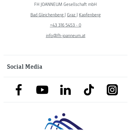
FH JOANNEUM Gesellschaft mbH
Bad Gleichenberg
|
Graz
|
Kapfenberg
+43 316 5453 - 0
info@fh-joanneum.at
Social Media
link to facebook
link to tiktok
link to
link to linkedin
link to youtube