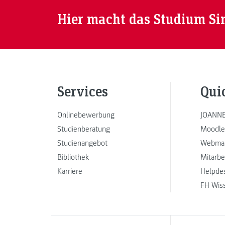
Hier macht das Studium Si
Services
Qui
Onlinebewerbung
JOANNE
Studienberatung
Moodle
Studienangebot
Webmai
Bibliothek
Mitarbe
Karriere
Helpde
FH Wis