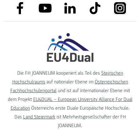
link to facebook
link to tiktok
link to
link to linkedin
link to youtube
Die FH JOANNEUM kooperiert als Teil des
Steirischen
Hochschulraums
auf nationaler Ebene im
Österreichischen
Fachhochschulenportal
und ist auf internationaler Ebene mit
dem Projekt
EU4DUAL – European University Alliance For Dual
Education
Österreichs erste Duale Europäische Hochschule.
Das
Land Steiermark
ist Mehrheitsgesellschafter der FH
JOANNEUM.