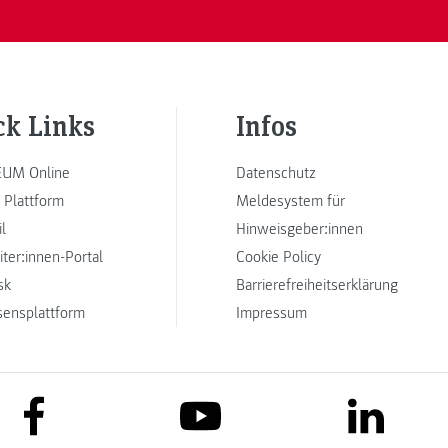
ck Links
Infos
UM Online
Datenschutz
 Plattform
Meldesystem für
l
Hinweisgeber:innen
iter:innen-Portal
Cookie Policy
sk
Barrierefreiheitserklärung
sensplattform
Impressum
link to facebook
link to lin
link to youtube