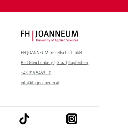
FH JOANNEUM Logo
FH JOANNEUM Gesellschaft mbH
Bad Gleichenberg
|
Graz
|
Kapfenberg
+43 316 5453 - 0
info@fh-joanneum.at
link to tiktok
link to instagram
kedin