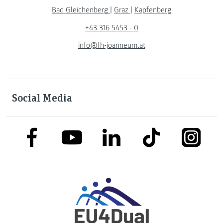
Bad Gleichenberg
|
Graz
|
Kapfenberg
+43 316 5453 - 0
info@fh-joanneum.at
Social Media
link to facebook
link to tiktok
link to
link to linkedin
link to youtube