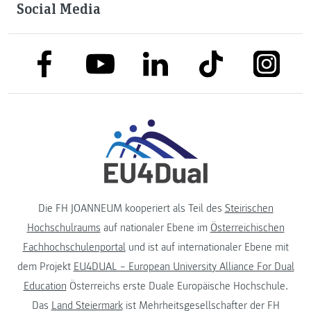
Social Media
link to facebook
link to tiktok
link to
link to linkedin
link to youtube
Die FH JOANNEUM kooperiert als Teil des
Steirischen
Hochschulraums
auf nationaler Ebene im
Österreichischen
Fachhochschulenportal
und ist auf internationaler Ebene mit
dem Projekt
EU4DUAL – European University Alliance For Dual
Education
Österreichs erste Duale Europäische Hochschule.
Das
Land Steiermark
ist Mehrheitsgesellschafter der FH