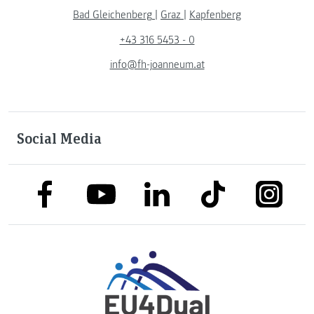
Bad Gleichenberg
|
Graz
|
Kapfenberg
+43 316 5453 - 0
info@fh-joanneum.at
Social Media
link to facebook
link to tiktok
link to
link to linkedin
link to youtube