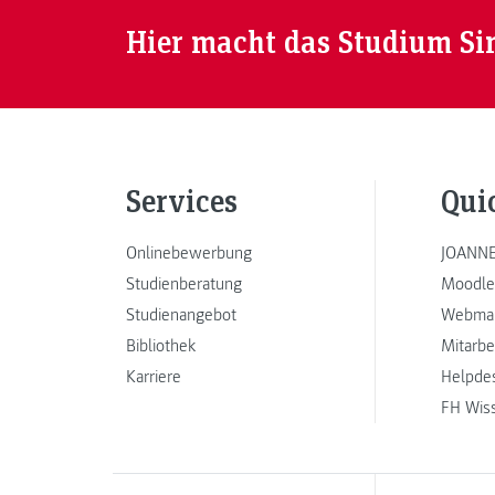
Hier macht das Studium Si
Services
Qui
Onlinebewerbung
JOANNE
Studienberatung
Moodle
Studienangebot
Webmai
Bibliothek
Mitarbe
Karriere
Helpde
FH Wis