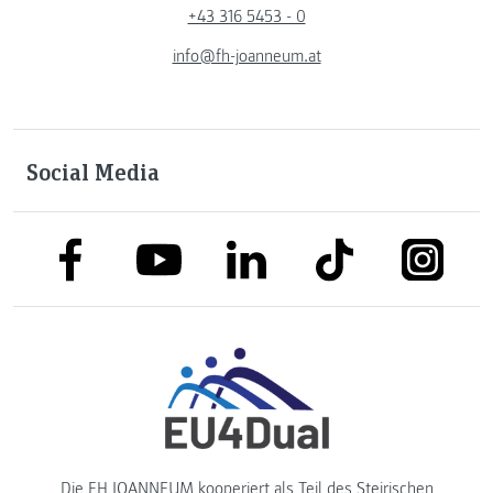
+43 316 5453 - 0
info@fh-joanneum.at
Social Media
link to facebook
link to tiktok
link to
link to linkedin
link to youtube
Die FH JOANNEUM kooperiert als Teil des
Steirischen