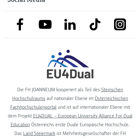
link to facebook
link to tiktok
link to
link to linkedin
link to youtube
Die FH JOANNEUM kooperiert als Teil des
Steirischen
Hochschulraums
auf nationaler Ebene im
Österreichischen
Fachhochschulenportal
und ist auf internationaler Ebene mit
dem Projekt
EU4DUAL – European University Alliance For Dual
Education
Österreichs erste Duale Europäische Hochschule.
Das
Land Steiermark
ist Mehrheitsgesellschafter der FH