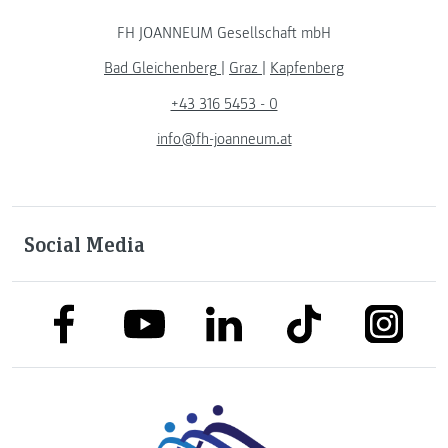
FH JOANNEUM Gesellschaft mbH
Bad Gleichenberg
|
Graz
|
Kapfenberg
+43 316 5453 - 0
info@fh-joanneum.at
Social Media
link to facebook
link to tiktok
link to
link to linkedin
link to youtube