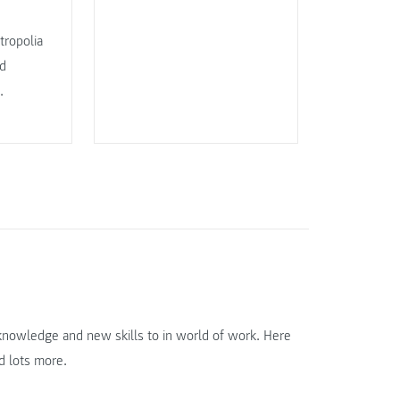
ropolia
ed
.
r knowledge and new skills to in world of work. Here
d lots more.