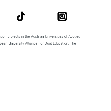
link to tiktok
link to instagram
kedin
tion projects in the
Austrian Universities of Applied
ean University Alliance For Dual Education
. The