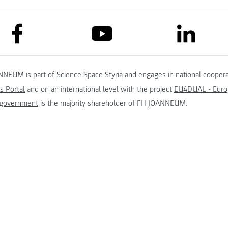
link to facebook
link to lin
link to youtube
NNEUM is part of
Science Space Styria
and engages in national coopera
s Portal
and on an international level with the project
EU4DUAL - Europ
 government
is the majority shareholder of FH JOANNEUM.