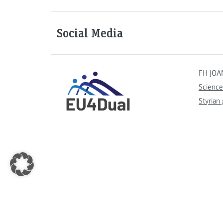
Social Media
FH JOA
Science
Styrian