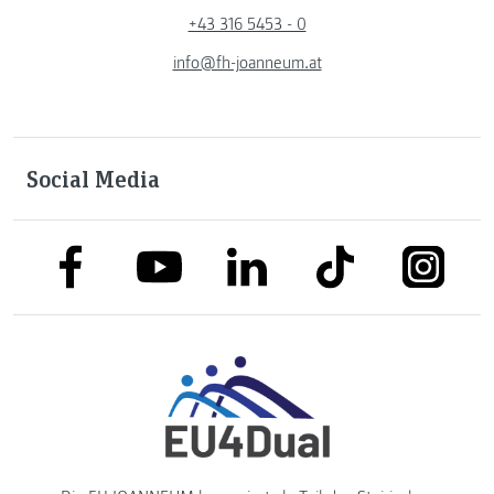
+43 316 5453 - 0
info@fh-joanneum.at
Social Media
link to facebook
link to tiktok
link to
link to linkedin
link to youtube