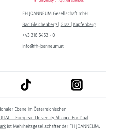
FH JOANNEUM Gesellschaft mbH
Bad Gleichenberg
|
Graz
|
Kapfenberg
+43 316 5453 - 0
info@fh-joanneum.at
link to tiktok
link to instagram
kedin
tionaler Ebene im
Österreichischen
UAL – European University Alliance For Dual
ark
ist Mehrheitsgesellschafter der FH JOANNEUM.