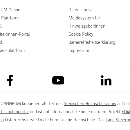
UM Online
Datenschutz
 Plattform
Meldesystem für
l
Hinweisgeber:innen
iter:innen-Portal
Cookie Policy
sk
Barrierefreiheitserklärung
sensplattform
Impressum
link to facebook
link to lin
link to youtube
JOANNEUM kooperiert als Teil des
Steirischen Hochschulraums
auf na
chschulenportal
und ist auf internationaler Ebene mit dem Projekt
EU4D
on
Österreichs erste Duale Europäische Hochschule. Das
Land Steierm