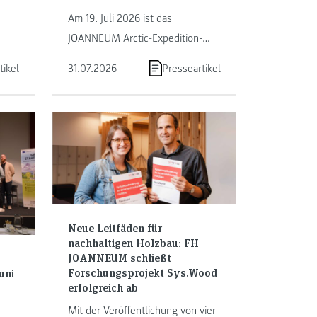
eum
Am 19. Juli 2026 ist das
len
JOANNEUM Arctic-Expedition-
t
Team (AET) der FH JOANNEUM
tikel
31.07.2026
Presseartikel
der
zu seiner zweiten
Arktisexpedition aufgebrochen.
Neue Leitfäden für
nachhaltigen Holzbau: FH
JOANNEUM schließt
Forschungsprojekt Sys.Wood
uni
erfolgreich ab
g
Mit der Veröffentlichung von vier