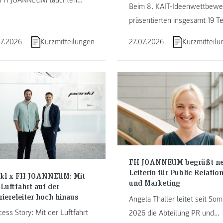
 FH JOANNEUM tauchten
Beim 8. KAIT-Ideenwettbewe
er in Graz und Kapfenberg in
präsentierten insgesamt 19 T
 Welt des Programmierens ein.
ihre Geschäftsideen.
07.2026
Kurzmitteilungen
27.07.2026
Kurzmitteilu
micro:bit, Sensoren,
zwerkgrundlagen und
eCode Arcade entwickelten
eigene Projekte und Mini-
es. Im Mittelpunkt standen
tivität, Teamarbeit und das
lerische Entdecken digitaler
hnologien – von der ersten
ezeile bis zum Ausprobieren
FH JOANNEUM begrüßt n
Ergebnisse.
Leiterin für Public Relatio
kl x FH JOANNEUM: Mit
und Marketing
 Luftfahrt auf der
riereleiter hoch hinaus
Angela Thaller leitet seit So
ess Story: Mit der Luftfahrt
2026 die Abteilung PR und