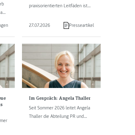
rb
praxisorientierten Leitfäden ist
eams
das Forschungsprojekt „Sys.Wood
– Systemoptimierung im
ngen
27.07.2026
Presseartikel
österreichischen Holzbau“
abgeschlossen.
eue
Im Gespräch: Angela Thaller
ns
Seit Sommer 2026 leitet Angela
Thaller die Abteilung PR und
mmer
Marketing der FH JOANNEUM.