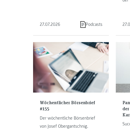
der
Marketing, Kommunikation und
Kind
Storytelling.
die
27.07.2026
Podcasts
27.
Mit 
Net
Mak
sie 
Gam
Krea
spie
Tec
Cod
der 
Pan
Wöchentlicher Börsenbrief
der
#155
Kar
Der wöchentliche Börsenbrief
Succ
von Josef Obergantschnig.