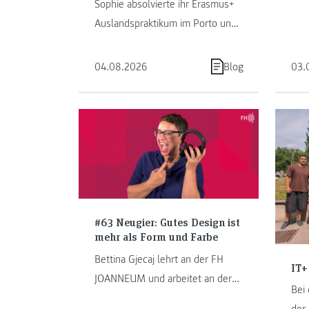
Sophie absolvierte ihr Erasmus+
Stu
Auslandspraktikum im Porto und
als 
erzählt von ihrem Abenteuer in
JOA
Portugal.
04.08.2026
Blog
03.
die
alle
Leb
#63 Neugier: Gutes Design ist
mehr als Form und Farbe
Bettina Gjecaj lehrt an der FH
IT+
JOANNEUM und arbeitet an der
Bei
Schnittstelle von Green