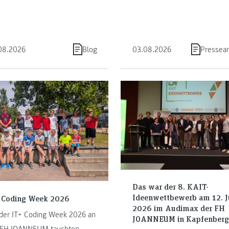
dierenden ein neues Kapitel
das Studierendenteam Joann
Absolvent:innen auf. Die FH
Racing Graz beim internationa
NNEUM gratuliert herzlich zu
Wettbewerb Formula Studen
08.2026
Blog
03.08.2026
Pressear
sem Meilenstein und wünscht
Austria den zweiten Platz in 
s gute für den neuen
Gesamtwertung.
ensabschnitt.
Das war der 8. KAIT-
Ideenwettbewerb am 12. J
 Coding Week 2026
2026 im Audimax der FH
 der IT+ Coding Week 2026 an
JOANNEUM in Kapfenber