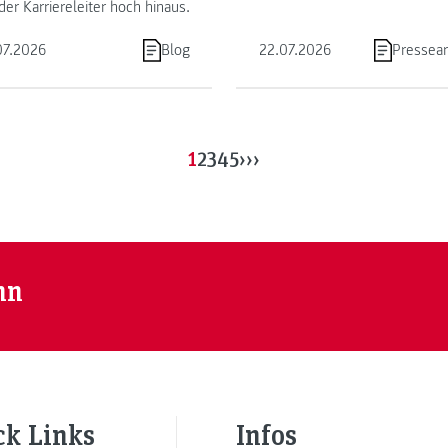
der Karriereleiter hoch hinaus.
Marketing der FH JOANNEUM
07.2026
Blog
22.07.2026
Pressear
1
2
3
4
5
›
››
nn
ck Links
Infos