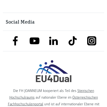
Social Media
link to facebook
link to tiktok
link to
link to linkedin
link to youtube
Die FH JOANNEUM kooperiert als Teil des
Steirischen
Hochschulraums
auf nationaler Ebene im
Österreichischen
Fachhochschulenportal
und ist auf internationaler Ebene mit