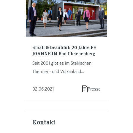
Small & beautiful: 20 Jahre FH
JOANNEUM Bad Gleichenberg
Seit 2001 gibt es im Steirischen
Thermen- und Vulkanland
Österreichs kleinsten
Fachhochschul-Campus. Die FH
02.06.2021
Presse
JOANNEUM Bad …
Kontakt