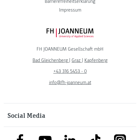
Barrierefreiheitserklärung
Impressum
FH JOANNEUM Logo
FH JOANNEUM Gesellschaft mbH
Bad Gleichenberg
|
Graz
|
Kapfenberg
+43 316 5453 - 0
info@fh-joanneum.at
Social Media
link to facebook
link to tiktok
link to
link to linkedin
link to youtube