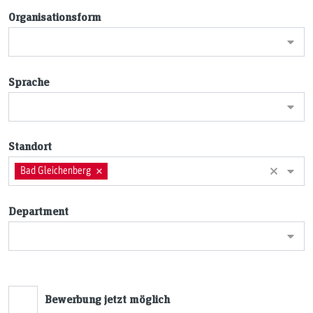
Organisationsform
Sprache
Standort
Bad Gleichenberg
B
Gl
Department
Bewerbung jetzt möglich