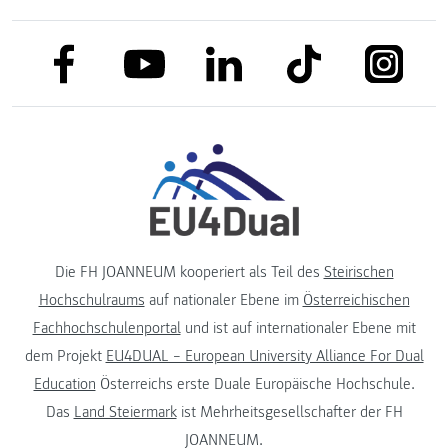
link to facebook
link to tiktok
link to
link to linkedin
link to youtube
Die FH JOANNEUM kooperiert als Teil des
Steirischen
Hochschulraums
auf nationaler Ebene im
Österreichischen
Fachhochschulenportal
und ist auf internationaler Ebene mit
dem Projekt
EU4DUAL – European University Alliance For Dual
Education
Österreichs erste Duale Europäische Hochschule.
Das
Land Steiermark
ist Mehrheitsgesellschafter der FH
JOANNEUM.