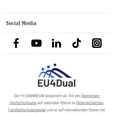
Social Media
link to facebook
link to tiktok
link to
link to linkedin
link to youtube
Die FH JOANNEUM kooperiert als Teil des
Steirischen
Hochschulraums
auf nationaler Ebene im
Österreichischen
Fachhochschulenportal
und ist auf internationaler Ebene mit