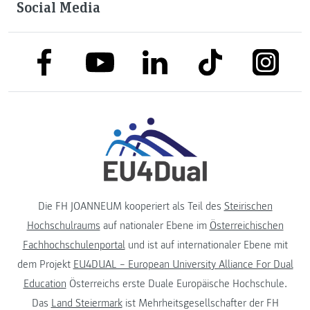
Social Media
link to facebook
link to tiktok
link to
link to linkedin
link to youtube
Die FH JOANNEUM kooperiert als Teil des
Steirischen
Hochschulraums
auf nationaler Ebene im
Österreichischen
Fachhochschulenportal
und ist auf internationaler Ebene mit
dem Projekt
EU4DUAL – European University Alliance For Dual
Education
Österreichs erste Duale Europäische Hochschule.
Das
Land Steiermark
ist Mehrheitsgesellschafter der FH