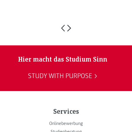
G
Hier macht das Studium Sinn
STUDY WITH PURPOSE
Services
Onlinebewerbung
Studienberatung