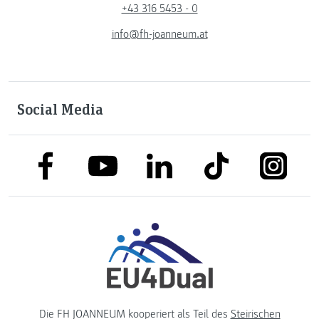
+43 316 5453 - 0
info@fh-joanneum.at
Social Media
link to facebook
link to tiktok
link to
link to linkedin
link to youtube
Die FH JOANNEUM kooperiert als Teil des
Steirischen