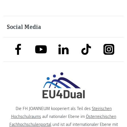
Social Media
link to facebook
link to tiktok
link to
link to linkedin
link to youtube
Die FH JOANNEUM kooperiert als Teil des
Steirischen
Hochschulraums
auf nationaler Ebene im
Österreichischen
Fachhochschulenportal
und ist auf internationaler Ebene mit