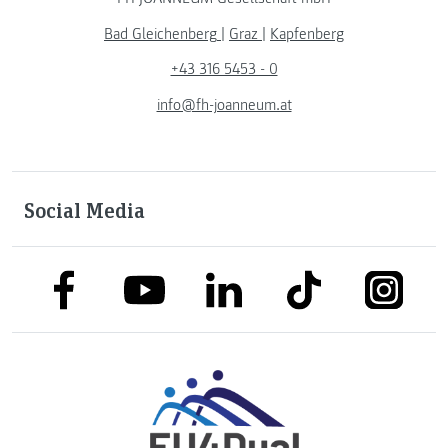
Bad Gleichenberg
|
Graz
|
Kapfenberg
+43 316 5453 - 0
info@fh-joanneum.at
Social Media
link to facebook
link to tiktok
link to
link to linkedin
link to youtube