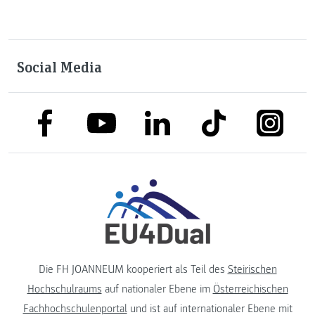
Social Media
link to facebook
link to tiktok
link to
link to linkedin
link to youtube
Die FH JOANNEUM kooperiert als Teil des
Steirischen
Hochschulraums
auf nationaler Ebene im
Österreichischen
Fachhochschulenportal
und ist auf internationaler Ebene mit