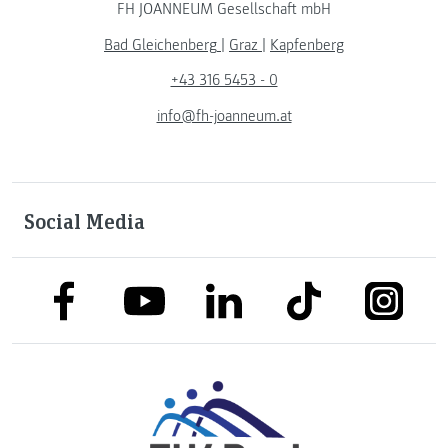
FH JOANNEUM Gesellschaft mbH
Bad Gleichenberg
|
Graz
|
Kapfenberg
+43 316 5453 - 0
info@fh-joanneum.at
Social Media
link to facebook
link to tiktok
link to
link to linkedin
link to youtube