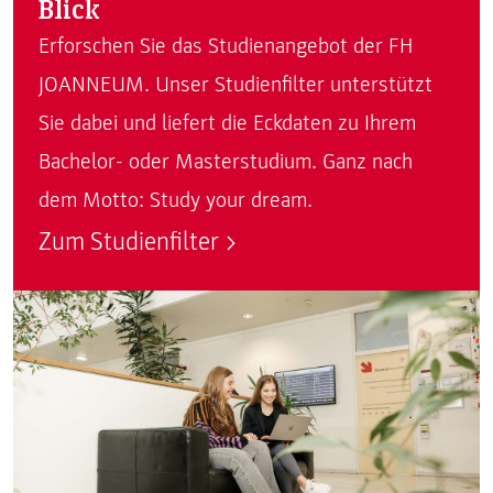
Blick
Erforschen Sie das Studienangebot der FH
JOANNEUM. Unser Studienfilter unterstützt
Sie dabei und liefert die Eckdaten zu Ihrem
Bachelor- oder Masterstudium. Ganz nach
dem Motto: Study your dream.
Zum Studienfilter