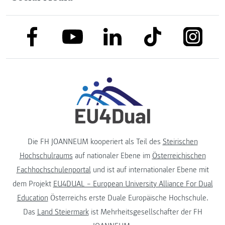
link to facebook
link to tiktok
link to
link to linkedin
link to youtube
Die FH JOANNEUM kooperiert als Teil des
Steirischen
Hochschulraums
auf nationaler Ebene im
Österreichischen
Fachhochschulenportal
und ist auf internationaler Ebene mit
dem Projekt
EU4DUAL – European University Alliance For Dual
Education
Österreichs erste Duale Europäische Hochschule.
Das
Land Steiermark
ist Mehrheitsgesellschafter der FH