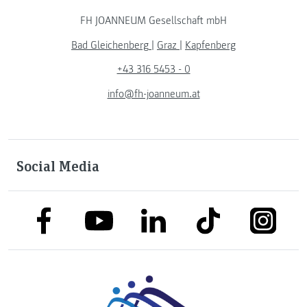
FH JOANNEUM Gesellschaft mbH
Bad Gleichenberg
|
Graz
|
Kapfenberg
+43 316 5453 - 0
info@fh-joanneum.at
Social Media
link to facebook
link to tiktok
link to
link to linkedin
link to youtube