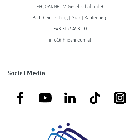
FH JOANNEUM Gesellschaft mbH
Bad Gleichenberg
|
Graz
|
Kapfenberg
+43 316 5453 - 0
info@fh-joanneum.at
Social Media
link to facebook
link to tiktok
link to
link to linkedin
link to youtube