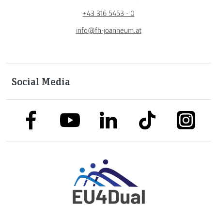
+43 316 5453 - 0
info@fh-joanneum.at
Social Media
link to facebook
link to tiktok
link to
link to linkedin
link to youtube