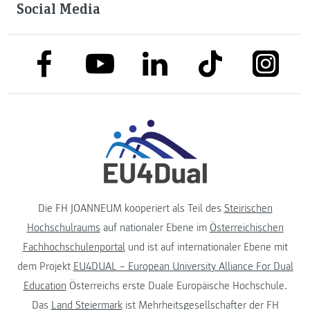
Social Media
link to facebook
link to tiktok
link to
link to linkedin
link to youtube
Die FH JOANNEUM kooperiert als Teil des
Steirischen
Hochschulraums
auf nationaler Ebene im
Österreichischen
Fachhochschulenportal
und ist auf internationaler Ebene mit
dem Projekt
EU4DUAL – European University Alliance For Dual
Education
Österreichs erste Duale Europäische Hochschule.
Das
Land Steiermark
ist Mehrheitsgesellschafter der FH