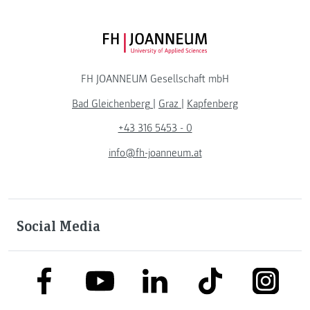
FH JOANNEUM Logo
FH JOANNEUM Gesellschaft mbH
Bad Gleichenberg
|
Graz
|
Kapfenberg
+43 316 5453 - 0
info@fh-joanneum.at
Social Media
link to facebook
link to tiktok
link to
link to linkedin
link to youtube