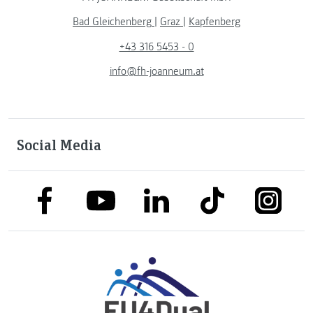
Bad Gleichenberg
|
Graz
|
Kapfenberg
+43 316 5453 - 0
info@fh-joanneum.at
Social Media
link to facebook
link to tiktok
link to
link to linkedin
link to youtube