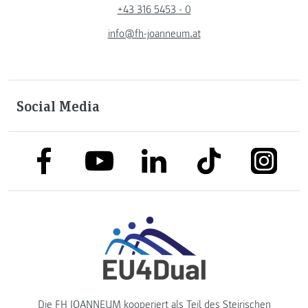
+43 316 5453 - 0
info@fh-joanneum.at
Social Media
link to facebook
link to tiktok
link to
link to linkedin
link to youtube
Die FH JOANNEUM kooperiert als Teil des
Steirischen