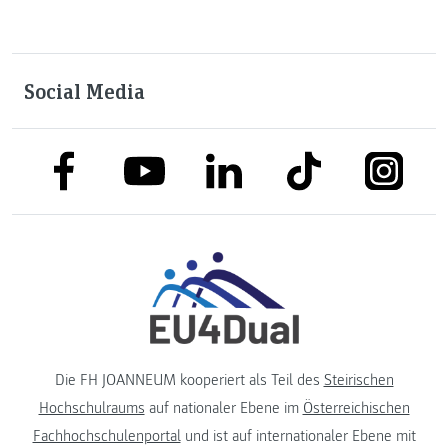
Social Media
link to facebook
link to tiktok
link to
link to linkedin
link to youtube
Die FH JOANNEUM kooperiert als Teil des
Steirischen
Hochschulraums
auf nationaler Ebene im
Österreichischen
Fachhochschulenportal
und ist auf internationaler Ebene mit