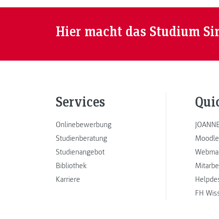
Hier macht das Studium Si
Services
Qui
Onlinebewerbung
JOANNE
Studienberatung
Moodle
Studienangebot
Webmai
Bibliothek
Mitarbe
Karriere
Helpde
FH Wis