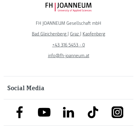
FH JOANNEUM Logo
FH JOANNEUM Gesellschaft mbH
Bad Gleichenberg
|
Graz
|
Kapfenberg
+43 316 5453 - 0
info@fh-joanneum.at
Social Media
link to facebook
link to tiktok
link to
link to linkedin
link to youtube