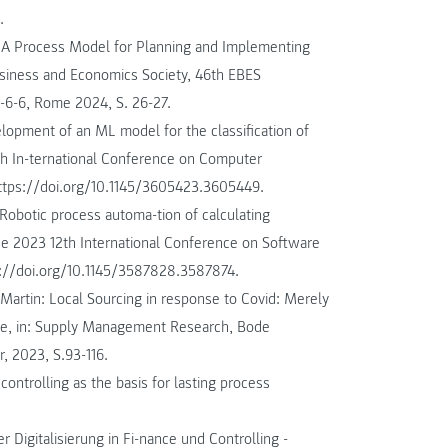
.
: A Process Model for Planning and Implementing
Business and Economics Society, 46th EBES
-6-6, Rome 2024, S. 26-27.
lopment of an ML model for the classification of
9th In-ternational Conference on Computer
https://doi.org/10.1145/3605423.3605449.
Robotic process automa-tion of calculating
the 2023 12th International Conference on Software
s://doi.org/10.1145/3587828.3587874.
Martin: Local Sourcing in response to Covid: Merely
ive, in: Supply Management Research, Bode
, 2023, S.93-116.
ntrolling as the basis for lasting process
r Digitalisierung in Fi-nance und Controlling -