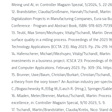
Mining und AI, in: Controller Magazin Spezial, 5/2024, S. 22-26
12. Brandstätter, Claudia/Großmann, Hannah/Tschandl, Martin
Digitalization Projects in Manufacturing Companies, Eura-sia 
Conference - Program and Abstract Book, ISBN: 978-605-71739
13. Teubl, Max Simon/Mezhuyev, Vitaliy/Tschandl, Martin: Deve
surface quality in a milling process. Proceedings of the 2023 
Technology Applications (ICCTA '23). May 2023. Pp. 214–219. 
14. Hafenscherer, Michael/Mezhuyev, Vitaliy/Tschandl, Martin: 
investments in a business project. ICSCA '23: Proceedings of 
and Computer Applications. February 2023. Pp. 309–314. http
15. Brunner, Uwe/Baum, Christian/Burkart, Christian/Tschandl, 
a theory from the ivory tower? An Austrian industry per-spect
C./Bogaschewsky R./Eßig M./Lasch R. (Hrsg.), Springer/Gabler
16. Mladen, Meter/Brenner, Markus/Tschandl, Martin: Process co
excellence, in: Controller Magazin Special, 9/10 2023, S. 9.
17. Tschandl, Martin/Brandstätter, Claudia/Krebs, Nico: Stand de