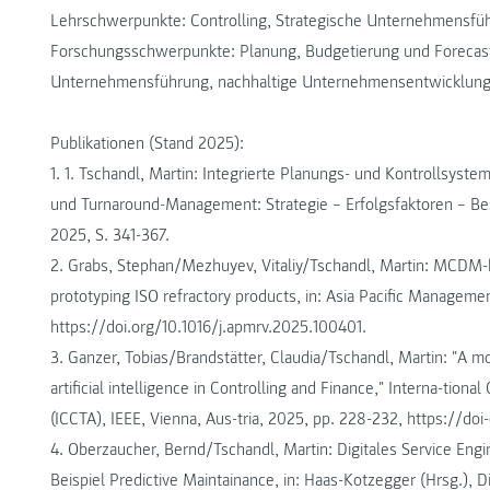
Lehrschwerpunkte: Controlling, Strategische Unternehmensführ
Forschungsschwerpunkte: Planung, Budgetierung und Forecastin
Unternehmensführung, nachhaltige Unternehmensentwicklung
Publikationen (Stand 2025):
1. 1. Tschandl, Martin: Integrierte Planungs- und Kontrollsystem
und Turnaround-Management: Strategie – Erfolgsfaktoren – Best 
2025, S. 341-367.
2. Grabs, Stephan/Mezhuyev, Vitaliy/Tschandl, Martin: MCDM-ba
prototyping ISO refractory products, in: Asia Pacific Managem
https://doi.org/10.1016/j.apmrv.2025.100401.
3. Ganzer, Tobias/Brandstätter, Claudia/Tschandl, Martin: "A 
artificial intelligence in Controlling and Finance," Interna-ti
(ICCTA), IEEE, Vienna, Aus-tria, 2025, pp. 228-232, https://do
4. Oberzaucher, Bernd/Tschandl, Martin: Digitales Service Engi
Beispiel Predictive Maintainance, in: Haas-Kotzegger (Hrsg.), D