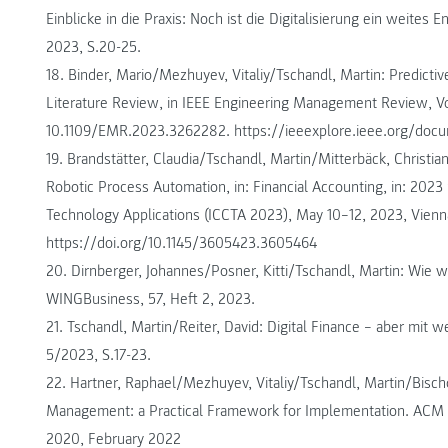
Einblicke in die Praxis: Noch ist die Digitalisierung ein weites 
2023, S.20-25.
18. Binder, Mario/Mezhuyev, Vitaliy/Tschandl, Martin: Predict
Literature Review, in IEEE Engineering Management Review, Vol.
10.1109/EMR.2023.3262282. https://ieeexplore.ieee.org/do
19. Brandstätter, Claudia/Tschandl, Martin/Mitterbäck, Christia
Robotic Process Automation, in: Financial Accounting, in: 202
Technology Applications (ICCTA 2023), May 10–12, 2023, Vien
https://doi.org/10.1145/3605423.3605464
20. Dirnberger, Johannes/Posner, Kitti/Tschandl, Martin: Wie wi
WINGBusiness, 57, Heft 2, 2023.
21. Tschandl, Martin/Reiter, David: Digital Finance – aber mit 
5/2023, S.17-23.
22. Hartner, Raphael/Mezhuyev, Vitaliy/Tschandl, Martin/Bischof
Management: a Practical Framework for Implementation. ACM P
2020, February 2022