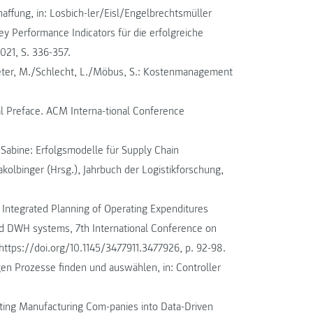
affung, in: Losbich-ler/Eisl/Engelbrechtsmüller
y Performance Indicators für die erfolgreiche
021, S. 336-357.
Meter, M./Schlecht, L./Möbus, S.: Kostenmanagement
al Preface. ACM Interna-tional Conference
Sabine: Erfolgsmodelle für Supply Chain
olbinger (Hrsg.), Jahrbuch der Logistikforschung,
: Integrated Planning of Operating Expenditures
nd DWH systems, 7th International Conference on
https://doi.org/10.1145/3477911.3477926, p. 92-98.
gen Prozesse finden und auswählen, in: Controller
rting Manufacturing Com-panies into Data-Driven