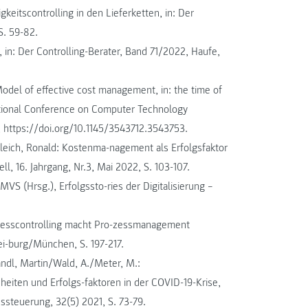
keitscontrolling in den Lieferketten, in: Der
S. 59-82.
, in: Der Controlling-Berater, Band 71/2022, Haufe,
Model of effective cost management, in: the time of
ational Conference on Computer Technology
5, https://doi.org/10.1145/3543712.3543753.
Gleich, Ronald: Kostenma-nagement als Erfolgsfaktor
l, 16. Jahrgang, Nr.3, Mai 2022, S. 103-107.
DMVS (Hrsg.), Erfolgssto-ries der Digitalisierung –
ozesscontrolling macht Pro-zessmanagement
rei-burg/München, S. 197-217.
ndl, Martin/Wald, A./Meter, M.:
eiten und Erfolgs-faktoren in der COVID-19-Krise,
nssteuerung, 32(5) 2021, S. 73-79.