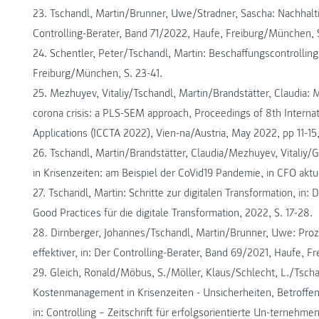
23. Tschandl, Martin/Brunner, Uwe/Stradner, Sascha: Nachhaltig
Controlling-Berater, Band 71/2022, Haufe, Freiburg/München, 
24. Schentler, Peter/Tschandl, Martin: Beschaffungscontrolling
Freiburg/München, S. 23-41.
25. Mezhuyev, Vitaliy/Tschandl, Martin/Brandstätter, Claudia: 
corona crisis: a PLS-SEM approach, Proceedings of 8th Intern
Applications (ICCTA 2022), Vien-na/Austria, May 2022, pp 11-1
26. Tschandl, Martin/Brandstätter, Claudia/Mezhuyev, Vitaliy/
in Krisenzeiten: am Beispiel der CoVid19 Pandemie, in CFO aktuel
27. Tschandl, Martin: Schritte zur digitalen Transformation, in: 
Good Practices für die digitale Transformation, 2022, S. 17-28.
28. Dirnberger, Johannes/Tschandl, Martin/Brunner, Uwe: Pr
effektiver, in: Der Controlling-Berater, Band 69/2021, Haufe, F
29. Gleich, Ronald/Möbus, S./Möller, Klaus/Schlecht, L./Tscha
Kostenmanagement in Krisenzeiten - Unsicherheiten, Betroffenh
in: Controlling – Zeitschrift für erfolgsorientierte Un-ternehme