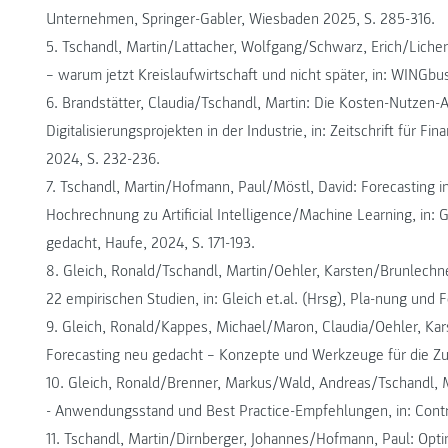
Unternehmen, Springer-Gabler, Wiesbaden 2025, S. 285-316.
5. Tschandl, Martin/Lattacher, Wolfgang/Schwarz, Erich/Lichem
– warum jetzt Kreislaufwirtschaft und nicht später, in: WINGbusi
6. Brandstätter, Claudia/Tschandl, Martin: Die Kosten-Nutzen-A
Digitalisierungsprojekten in der Industrie, in: Zeitschrift für 
2024, S. 232-236.
7. Tschandl, Martin/Hofmann, Paul/Möstl, David: Forecasting 
Hochrechnung zu Artificial Intelligence/Machine Learning, in: G
gedacht, Haufe, 2024, S. 171-193.
8. Gleich, Ronald/Tschandl, Martin/Oehler, Karsten/Brunlechn
22 empirischen Studien, in: Gleich et.al. (Hrsg), Pla-nung und 
9. Gleich, Ronald/Kappes, Michael/Maron, Claudia/Oehler, Kar
Forecasting neu gedacht – Konzepte und Werkzeuge für die Zu
10. Gleich, Ronald/Brenner, Markus/Wald, Andreas/Tschandl
- Anwendungsstand und Best Practice-Empfehlungen, in: Contro
11. Tschandl, Martin/Dirnberger, Johannes/Hofmann, Paul: Opt