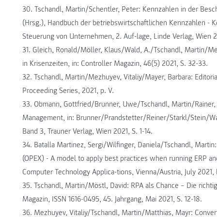
30. Tschandl, Martin/Schentler, Peter: Kennzahlen in der Besch
(Hrsg.), Handbuch der betriebswirtschaftlichen Kennzahlen - Ke
Steuerung von Unternehmen, 2. Auf-lage, Linde Verlag, Wien 2
31. Gleich, Ronald/Möller, Klaus/Wald, A./Tschandl, Martin/
in Krisenzeiten, in: Controller Magazin, 46(5) 2021, S. 32-33.
32. Tschandl, Martin/Mezhuyev, Vitaliy/Mayer, Barbara: Editori
Proceeding Series, 2021, p. V.
33. Obmann, Gottfried/Brunner, Uwe/Tschandl, Martin/Rainer, 
Management, in: Brunner/Prandstetter/Reiner/Starkl/Stein/Wak
Band 3, Trauner Verlag, Wien 2021, S. 1-14.
34. Batalla Martinez, Sergi/Wilfinger, Daniela/Tschandl, Martin
(OPEX) - A model to apply best practices when running ERP a
Computer Technology Applica-tions, Vienna/Austria, July 2021, 
35. Tschandl, Martin/Möstl, David: RPA als Chance – Die richti
Magazin, ISSN 1616-0495, 45. Jahrgang, Mai 2021, S. 12-18.
36. Mezhuyev, Vitaliy/Tschandl, Martin/Matthias, Mayr: Conve