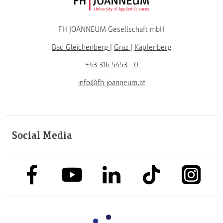
FH JOANNEUM Logo
FH JOANNEUM Gesellschaft mbH
Bad Gleichenberg
|
Graz
|
Kapfenberg
+43 316 5453 - 0
info@fh-joanneum.at
Social Media
link to facebook
link to tiktok
link to
link to linkedin
link to youtube