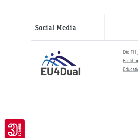
Social Media
Die FH 
Fachho
Educati
Go to 30 years FH JOANNEUM page