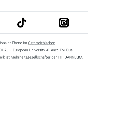
link to tiktok
link to instagram
kedin
tionaler Ebene im
Österreichischen
UAL – European University Alliance For Dual
ark
ist Mehrheitsgesellschafter der FH JOANNEUM.