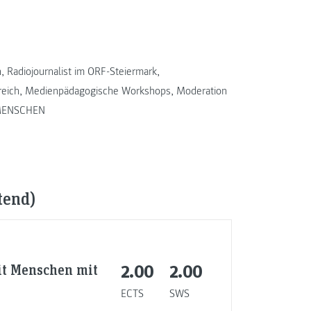
, Radiojournalist im ORF-Steiermark,
ereich, Medienpädagogische Workshops, Moderation
E MENSCHEN
tend)
it Menschen mit
2.00
2.00
ECTS
SWS