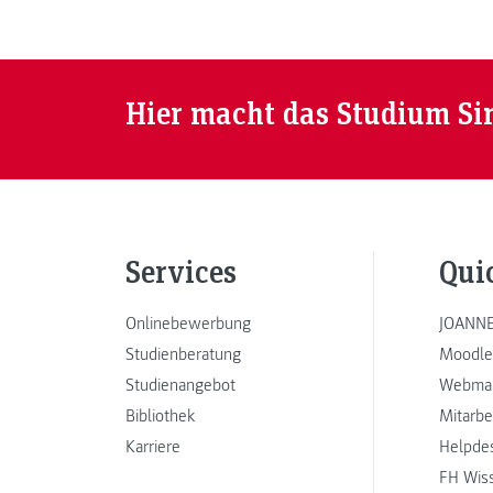
Hier macht das Studium Si
Services
Qui
Onlinebewerbung
JOANNE
Studienberatung
Moodle
Studienangebot
Webmai
Bibliothek
Mitarbe
Karriere
Helpde
FH Wis