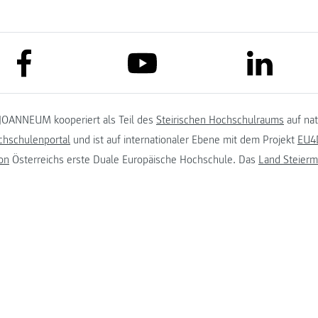
link to facebook
link to lin
link to youtube
JOANNEUM kooperiert als Teil des
Steirischen Hochschulraums
auf na
chschulenportal
und ist auf internationaler Ebene mit dem Projekt
EU4D
on
Österreichs erste Duale Europäische Hochschule. Das
Land Steierm