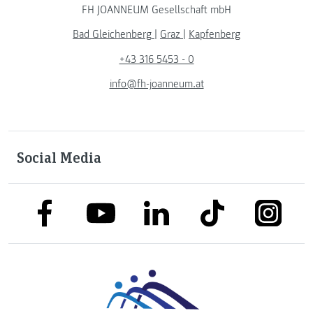
FH JOANNEUM Gesellschaft mbH
Bad Gleichenberg
|
Graz
|
Kapfenberg
+43 316 5453 - 0
info@fh-joanneum.at
Social Media
link to facebook
link to tiktok
link to
link to linkedin
link to youtube