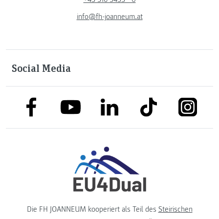
info@fh-joanneum.at
Social Media
link to facebook
link to tiktok
link to
link to linkedin
link to youtube
Die FH JOANNEUM kooperiert als Teil des
Steirischen