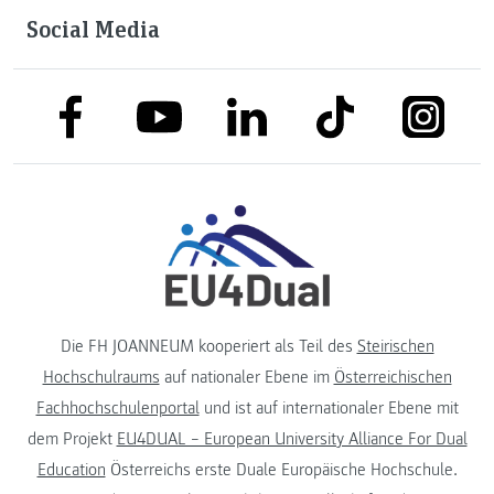
Social Media
link to facebook
link to tiktok
link to
link to linkedin
link to youtube
Die FH JOANNEUM kooperiert als Teil des
Steirischen
Hochschulraums
auf nationaler Ebene im
Österreichischen
Fachhochschulenportal
und ist auf internationaler Ebene mit
dem Projekt
EU4DUAL – European University Alliance For Dual
Education
Österreichs erste Duale Europäische Hochschule.