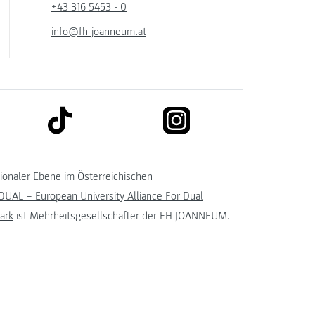
+43 316 5453 - 0
info@fh-joanneum.at
link to tiktok
link to instagram
kedin
tionaler Ebene im
Österreichischen
UAL – European University Alliance For Dual
ark
ist Mehrheitsgesellschafter der FH JOANNEUM.