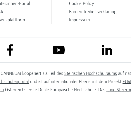
iter:innen-Portal
Cookie Policy
sk
Barrierefreiheitserklärung
sensplattform
Impressum
link to facebook
link to lin
link to youtube
JOANNEUM kooperiert als Teil des
Steirischen Hochschulraums
auf na
chschulenportal
und ist auf internationaler Ebene mit dem Projekt
EU4D
on
Österreichs erste Duale Europäische Hochschule. Das
Land Steierm